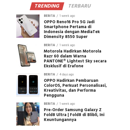
TRENDING
TERBARU
BERITA
1 week ago
OPPO Reno16 Pro 5G Jadi
Smartphone Pertama di
Indonesia dengan MediaTek
Dimensity 8550 Super
BERITA
1 week ago
Motorola Hadirkan Motorola
Razr 60 dalam Warna
PANTONE® Lightest Sky secara
Eksklusif di Erafone
BERITA
4 days ago
OPPO Hadirkan Pembaruan
ColorOS, Perkuat Personalisasi,
Kreativitas, dan Performa
Pengguna
BERITA
1 week ago
Pre-Order Samsung Galaxy Z
Fold8 Ultra | Fold8 di Blibli, Ini
Keuntungannya