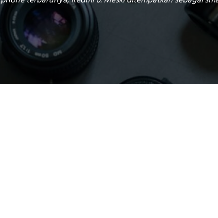
tphone terbarunya, Redmi 6. Meski ditempatkan sebagai sma