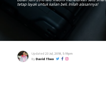
Bulan Juni 2018 lalu Xiaomi menelurkan satu smar
tetap layak untuk kalian beli. Inilah alasannya!
Updated
23 Jul, 2018, 5:19pm
By
David Theo