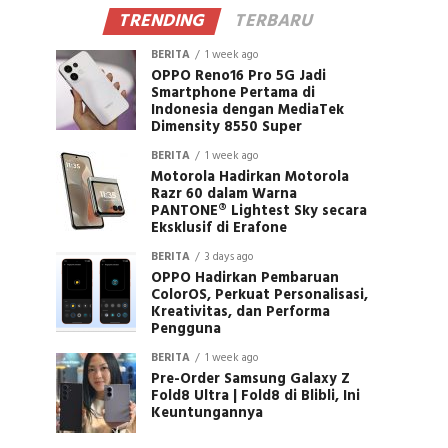
TRENDING
TERBARU
BERITA
1 week ago
OPPO Reno16 Pro 5G Jadi
Smartphone Pertama di
Indonesia dengan MediaTek
Dimensity 8550 Super
BERITA
1 week ago
Motorola Hadirkan Motorola
Razr 60 dalam Warna
PANTONE® Lightest Sky secara
Eksklusif di Erafone
BERITA
3 days ago
OPPO Hadirkan Pembaruan
ColorOS, Perkuat Personalisasi,
Kreativitas, dan Performa
Pengguna
BERITA
1 week ago
Pre-Order Samsung Galaxy Z
Fold8 Ultra | Fold8 di Blibli, Ini
Keuntungannya