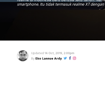
realme di Indonesia baru berusia satu tahun. Nam
smartphone. Itu tidak termasuk realme XT denga
Updated
14 Oct, 2019, 2:00pm
By
Eko Lannue Ardy