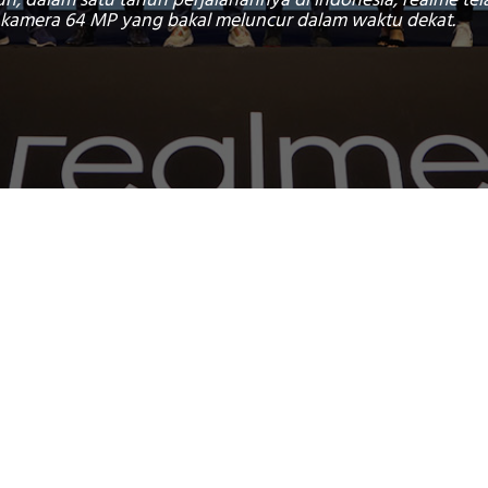
un, dalam satu tahun perjalanannya di Indonesia, realme te
n kamera 64 MP yang bakal meluncur dalam waktu dekat.