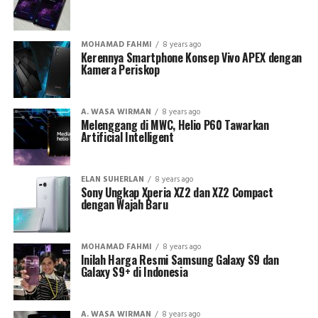
MOHAMAD FAHMI
8 years ago
Kerennya Smartphone Konsep Vivo APEX dengan
Kamera Periskop
A. WASA WIRMAN
8 years ago
Melenggang di MWC, Helio P60 Tawarkan
Artificial Intelligent
ELAN SUHERLAN
8 years ago
Sony Ungkap Xperia XZ2 dan XZ2 Compact
dengan Wajah Baru
MOHAMAD FAHMI
8 years ago
Inilah Harga Resmi Samsung Galaxy S9 dan
Galaxy S9+ di Indonesia
A. WASA WIRMAN
8 years ago