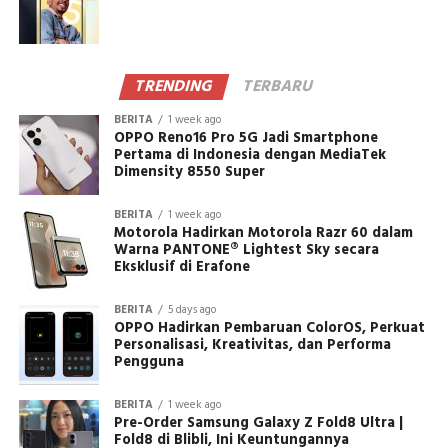
TRENDING
TERBARU
BERITA
1 week ago
OPPO Reno16 Pro 5G Jadi Smartphone
Pertama di Indonesia dengan MediaTek
Dimensity 8550 Super
BERITA
1 week ago
Motorola Hadirkan Motorola Razr 60 dalam
Warna PANTONE® Lightest Sky secara
Eksklusif di Erafone
BERITA
5 days ago
OPPO Hadirkan Pembaruan ColorOS, Perkuat
Personalisasi, Kreativitas, dan Performa
Pengguna
BERITA
1 week ago
Pre-Order Samsung Galaxy Z Fold8 Ultra |
Fold8 di Blibli, Ini Keuntungannya