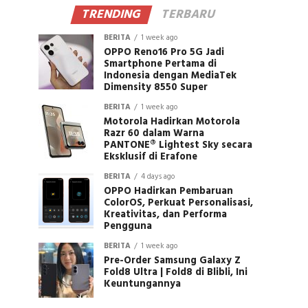
TRENDING
TERBARU
BERITA
1 week ago
OPPO Reno16 Pro 5G Jadi
Smartphone Pertama di
Indonesia dengan MediaTek
Dimensity 8550 Super
BERITA
1 week ago
Motorola Hadirkan Motorola
Razr 60 dalam Warna
PANTONE® Lightest Sky secara
Eksklusif di Erafone
BERITA
4 days ago
OPPO Hadirkan Pembaruan
ColorOS, Perkuat Personalisasi,
Kreativitas, dan Performa
Pengguna
BERITA
1 week ago
Pre-Order Samsung Galaxy Z
Fold8 Ultra | Fold8 di Blibli, Ini
Keuntungannya