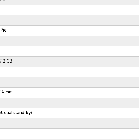
 Pie
512 GB
8,54 mm
, dual stand-by)