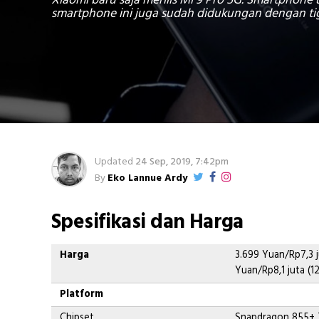
Xiaomi baru saja merilis Mi 9 Pro 5G. Smartphon
smartphone ini juga sudah didukungan dengan ti
Updated
24 Sep, 2019, 7:42pm
By
Eko Lannue Ardy
Spesifikasi dan Harga
Harga
3.699 Yuan/Rp7,3 j
Yuan/Rp8,1 juta (
Platform
Chipset
Snapdragon 855+