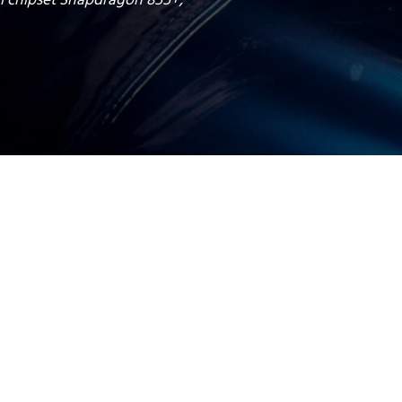
l chipset Snapdragon 855+,