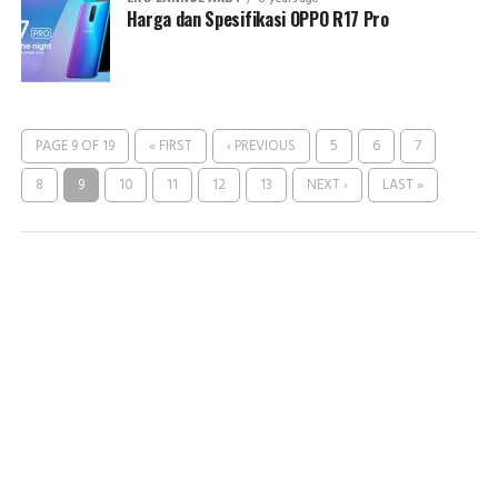
Harga dan Spesifikasi OPPO R17 Pro
PAGE 9 OF 19
« FIRST
‹ PREVIOUS
5
6
7
8
9
10
11
12
13
NEXT ›
LAST »