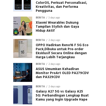
ColorOS, Perkuat Personalisasi,
Kreativitas, dan Performa
Pengguna
BERITA
3 days ago
Xiaomi Wearables Dukung
Tampilan Stylish dan Gaya
Hidup Aktif
BERITA
2 days ago
OPPO Hadirkan Reno16 F 5G Eco
Pack,Dibuka untuk Pre-order
Eksklusif Secara Online dengan
Harga Lebih Terjangkau
BERITA
2 days ago
ASUS Umumkan Kehadiran
Monitor ProArt OLED PA279CDV
dan PA329CDV
BERITA
2 days ago
Galaxy A27 5G vs Galaxy A25
5G: Perbandingan Lengkap Buat
Kamu yang Ingin Upgrade Hape