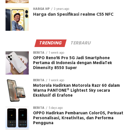
HARGA HP
3 years ago
Harga dan Spesifikasi realme C55 NFC
TRENDING
TERBARU
BERITA
1 week ago
OPPO Reno16 Pro 5G Jadi Smartphone
Pertama di Indonesia dengan MediaTek
Dimensity 8550 Super
BERITA
1 week ago
Motorola Hadirkan Motorola Razr 60 dalam
Warna PANTONE® Lightest Sky secara
Eksklusif di Erafone
BERITA
5 days ago
OPPO Hadirkan Pembaruan ColorOS, Perkuat
Personalisasi, Kreativitas, dan Performa
Pengguna