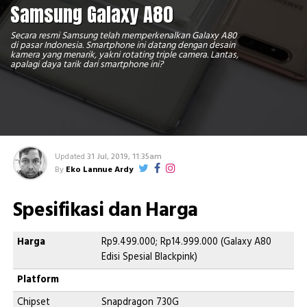
Samsung Galaxy A80
Secara resmi Samsung telah memperkenalkan Galaxy A80
di pasar Indonesia. Smartphone ini datang dengan desain
kamera yang menarik, yakni rotating triple camera. Lantas,
apalagi daya tarik dari smartphone ini?
Updated
31 Jul, 2019, 11:35am
By
Eko Lannue Ardy
Spesifikasi dan Harga
Harga
Rp9.499.000; Rp14.999.000 (Galaxy A80
Edisi Spesial Blackpink)
Platform
Chipset
Snapdragon 730G