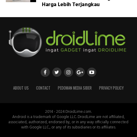
Harga Lebih Terjangkau
ABOUT US
CONTACT
PEDOMAN MEDIA SIBER
PRIVACY POLICY
2014 - 2024 DroidLime.com.
Android is a trademark of Google LLC. DroidLime are not affiliated,
associated, authorized, endorsed by, or in any way officially connected
with Google LLC., or any of its subsidiaries or its affiliates.