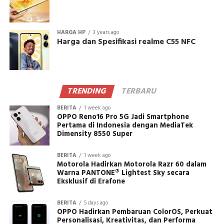
HARGA HP
3 years ago
Harga dan Spesifikasi realme C55 NFC
TRENDING
TERBARU
BERITA
1 week ago
OPPO Reno16 Pro 5G Jadi Smartphone
Pertama di Indonesia dengan MediaTek
Dimensity 8550 Super
BERITA
1 week ago
Motorola Hadirkan Motorola Razr 60 dalam
Warna PANTONE® Lightest Sky secara
Eksklusif di Erafone
BERITA
5 days ago
OPPO Hadirkan Pembaruan ColorOS, Perkuat
Personalisasi, Kreativitas, dan Performa