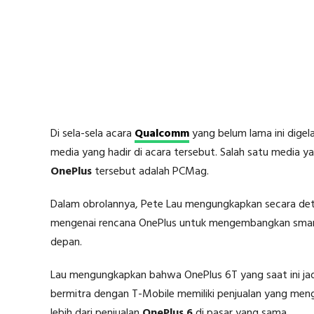
Di sela-sela acara
Qualcomm
yang belum lama ini digela
media yang hadir di acara tersebut. Salah satu media 
OnePlus
tersebut adalah PCMag.
Dalam obrolannya, Pete Lau mengungkapkan secara de
mengenai rencana OnePlus untuk mengembangkan smartp
depan.
Lau mengungkapkan bahwa OnePlus 6T yang saat ini jad
bermitra dengan T-Mobile memiliki penjualan yang men
lebih dari penjualan
OnePlus 6
di pasar yang sama.