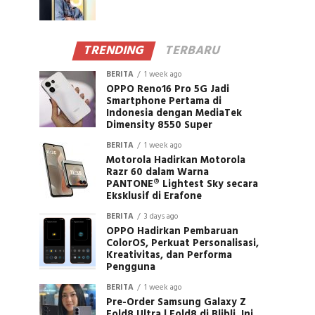
TRENDING
TERBARU
BERITA
1 week ago
OPPO Reno16 Pro 5G Jadi
Smartphone Pertama di
Indonesia dengan MediaTek
Dimensity 8550 Super
BERITA
1 week ago
Motorola Hadirkan Motorola
Razr 60 dalam Warna
PANTONE® Lightest Sky secara
Eksklusif di Erafone
BERITA
3 days ago
OPPO Hadirkan Pembaruan
ColorOS, Perkuat Personalisasi,
Kreativitas, dan Performa
Pengguna
BERITA
1 week ago
Pre-Order Samsung Galaxy Z
Fold8 Ultra | Fold8 di Blibli, Ini