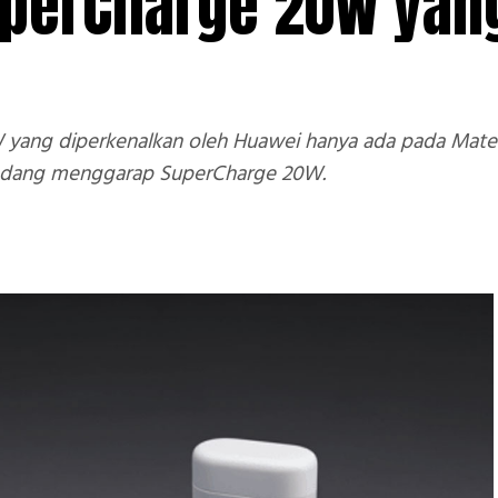
uperCharge 20W yan
W yang diperkenalkan oleh Huawei hanya ada pada Mat
 sedang menggarap SuperCharge 20W.