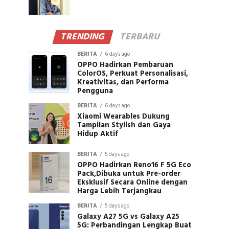
TRENDING
TERBARU
BERITA
6 days ago
OPPO Hadirkan Pembaruan
ColorOS, Perkuat Personalisasi,
Kreativitas, dan Performa
Pengguna
BERITA
6 days ago
Xiaomi Wearables Dukung
Tampilan Stylish dan Gaya
Hidup Aktif
BERITA
5 days ago
OPPO Hadirkan Reno16 F 5G Eco
Pack,Dibuka untuk Pre-order
Eksklusif Secara Online dengan
Harga Lebih Terjangkau
BERITA
5 days ago
Galaxy A27 5G vs Galaxy A25
5G: Perbandingan Lengkap Buat