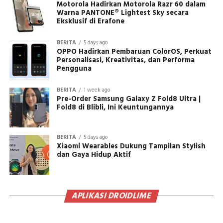
Motorola Hadirkan Motorola Razr 60 dalam
Warna PANTONE® Lightest Sky secara
Eksklusif di Erafone
BERITA
5 days ago
OPPO Hadirkan Pembaruan ColorOS, Perkuat
Personalisasi, Kreativitas, dan Performa
Pengguna
BERITA
1 week ago
Pre-Order Samsung Galaxy Z Fold8 Ultra |
Fold8 di Blibli, Ini Keuntungannya
BERITA
5 days ago
Xiaomi Wearables Dukung Tampilan Stylish
dan Gaya Hidup Aktif
APLIKASI DROIDLIME