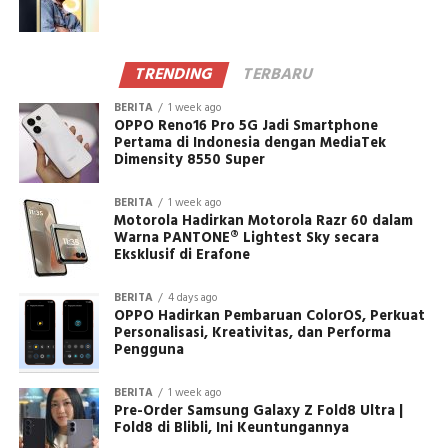
TRENDING
TERBARU
BERITA
1 week ago
OPPO Reno16 Pro 5G Jadi Smartphone
Pertama di Indonesia dengan MediaTek
Dimensity 8550 Super
BERITA
1 week ago
Motorola Hadirkan Motorola Razr 60 dalam
Warna PANTONE® Lightest Sky secara
Eksklusif di Erafone
BERITA
4 days ago
OPPO Hadirkan Pembaruan ColorOS, Perkuat
Personalisasi, Kreativitas, dan Performa
Pengguna
BERITA
1 week ago
Pre-Order Samsung Galaxy Z Fold8 Ultra |
Fold8 di Blibli, Ini Keuntungannya