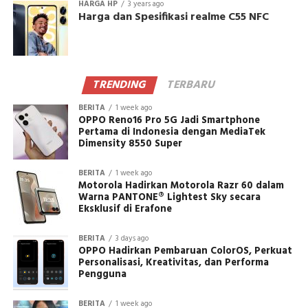
HARGA HP
3 years ago
Harga dan Spesifikasi realme C55 NFC
TRENDING
TERBARU
BERITA
1 week ago
OPPO Reno16 Pro 5G Jadi Smartphone
Pertama di Indonesia dengan MediaTek
Dimensity 8550 Super
BERITA
1 week ago
Motorola Hadirkan Motorola Razr 60 dalam
Warna PANTONE® Lightest Sky secara
Eksklusif di Erafone
BERITA
3 days ago
OPPO Hadirkan Pembaruan ColorOS, Perkuat
Personalisasi, Kreativitas, dan Performa
Pengguna
BERITA
1 week ago