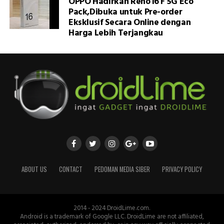
OPPO Hadirkan Reno16 F 5G Eco
Pack,Dibuka untuk Pre-order
Eksklusif Secara Online dengan
Harga Lebih Terjangkau
ABOUT US
CONTACT
PEDOMAN MEDIA SIBER
PRIVACY POLICY
2014 - 2024 DroidLime.com.
Android is a trademark of Google LLC. DroidLime are not affiliated,