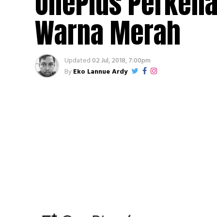
OnePlus Perkena
Warna Merah
Updated
02 Jul, 2018, 7:00pm
By
Eko Lannue Ardy