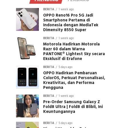
BERITA
1 week ago
OPPO Reno16 Pro 5G Jadi
Smartphone Pertama di
Indonesia dengan MediaTek
Dimensity 8550 Super
BERITA
1 week ago
Motorola Hadirkan Motorola
Razr 60 dalam Warna
PANTONE® Lightest Sky secara
Eksklusif di Erafone
BERITA
5 days ago
OPPO Hadirkan Pembaruan
ColorOS, Perkuat Personalisasi,
Kreativitas, dan Performa
Pengguna
BERITA
1 week ago
Pre-Order Samsung Galaxy Z
Fold8 Ultra | Fold8 di Blibli, Ini
Keuntungannya
BERITA
5 days ago