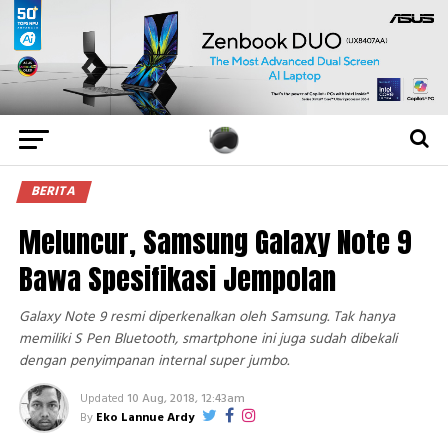
BERITA
Meluncur, Samsung Galaxy Note 9
Bawa Spesifikasi Jempolan
Galaxy Note 9 resmi diperkenalkan oleh Samsung. Tak hanya
memiliki S Pen Bluetooth, smartphone ini juga sudah dibekali
dengan penyimpanan internal super jumbo.
Updated
10 Aug, 2018, 12:43am
By
Eko Lannue Ardy