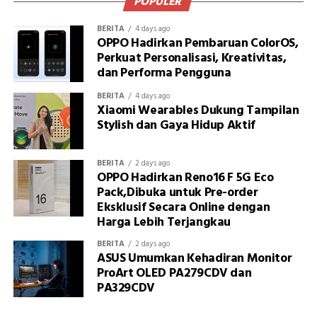
POPULER
BERITA
4 days ago
OPPO Hadirkan Pembaruan ColorOS,
Perkuat Personalisasi, Kreativitas,
dan Performa Pengguna
BERITA
4 days ago
Xiaomi Wearables Dukung Tampilan
Stylish dan Gaya Hidup Aktif
BERITA
2 days ago
OPPO Hadirkan Reno16 F 5G Eco
Pack,Dibuka untuk Pre-order
Eksklusif Secara Online dengan
Harga Lebih Terjangkau
BERITA
2 days ago
ASUS Umumkan Kehadiran Monitor
ProArt OLED PA279CDV dan
PA329CDV