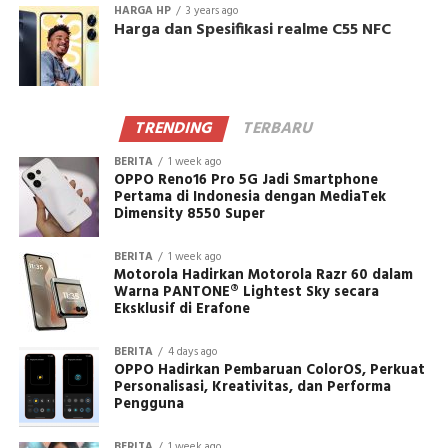
HARGA HP
3 years ago
Harga dan Spesifikasi realme C55 NFC
TRENDING
TERBARU
BERITA
1 week ago
OPPO Reno16 Pro 5G Jadi Smartphone
Pertama di Indonesia dengan MediaTek
Dimensity 8550 Super
BERITA
1 week ago
Motorola Hadirkan Motorola Razr 60 dalam
Warna PANTONE® Lightest Sky secara
Eksklusif di Erafone
BERITA
4 days ago
OPPO Hadirkan Pembaruan ColorOS, Perkuat
Personalisasi, Kreativitas, dan Performa
Pengguna
BERITA
1 week ago