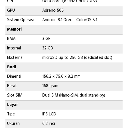
CPU
Octa-core 1,8 GHz Cortex-A53
GPU
Adreno 506
Sistem Operasi
Android 8.1 Oreo - ColorOS 5.1
Memori
RAM
3 GB
Internal
32 GB
Eksternal
microSD up to 256 GB (dedicated slot)
Bodi
Dimensi
156.2 x 75.6 x 8.2 mm
Berat
168 gram
Slot SIM
Dual SIM (Nano-SIM, dual stand-by)
Layar
Tipe
IPS LCD
Ukuran
6,2 inci