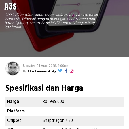
A3s
OPPO diam-diam sudah memasarkan OPPO A3s di pasar
Indonesia. Dibekali dengan dukungan dual-camera dan
baterai jumbo, smartphone ini dibanderol dengan harga
Rp2 jutaan.
Updated
01 Aug, 2018, 1:00pm
By
Eko Lannue Ardy
Spesifikasi dan Harga
Harga
Rp1.999.000
Platform
Chipset
Snapdragon 450