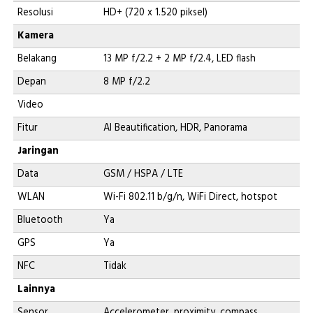
Resolusi
HD+ (720 x 1.520 piksel)
Kamera
Belakang
13 MP f/2.2 + 2 MP f/2.4, LED flash
Depan
8 MP f/2.2
Video
Fitur
AI Beautification, HDR, Panorama
Jaringan
Data
GSM / HSPA / LTE
WLAN
Wi-Fi 802.11 b/g/n, WiFi Direct, hotspot
Bluetooth
Ya
GPS
Ya
NFC
Tidak
Lainnya
Sensor
Accelerometer, proximity, compass