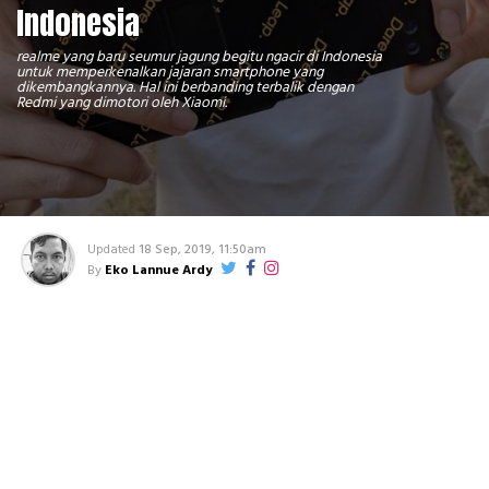
Indonesia
realme yang baru seumur jagung begitu ngacir di Indonesia
untuk memperkenalkan jajaran smartphone yang
dikembangkannya. Hal ini berbanding terbalik dengan
Redmi yang dimotori oleh Xiaomi.
Updated
18 Sep, 2019, 11:50am
By
Eko Lannue Ardy