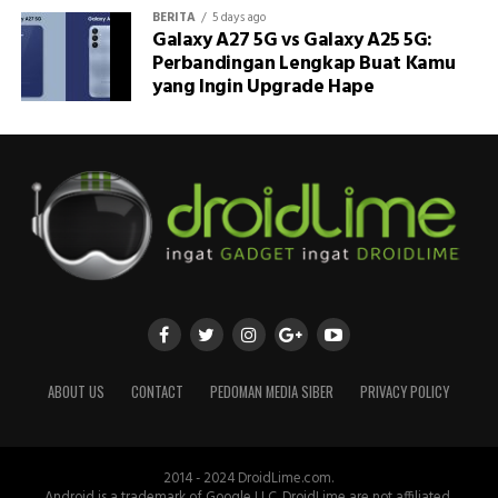
BERITA
5 days ago
Galaxy A27 5G vs Galaxy A25 5G:
Perbandingan Lengkap Buat Kamu
yang Ingin Upgrade Hape
ABOUT US
CONTACT
PEDOMAN MEDIA SIBER
PRIVACY POLICY
2014 - 2024 DroidLime.com.
Android is a trademark of Google LLC. DroidLime are not affiliated,