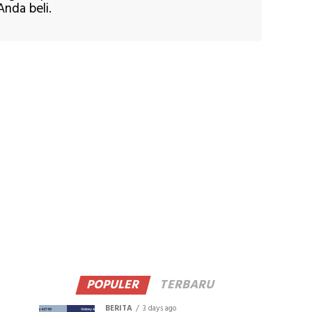
nda beli.
POPULER
TERBARU
BERITA
3 days ago