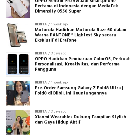
OPPO Reno16 Pro 5G Jadi Smartphone
Pertama di Indonesia dengan MediaTek
Dimensity 8550 Super
BERITA
1 week ago
Motorola Hadirkan Motorola Razr 60 dalam
Warna PANTONE® Lightest Sky secara
Eksklusif di Erafone
BERITA
3 days ago
OPPO Hadirkan Pembaruan ColorOS, Perkuat
Personalisasi, Kreativitas, dan Performa
Pengguna
BERITA
1 week ago
Pre-Order Samsung Galaxy Z Fold8 Ultra |
Fold8 di Blibli, Ini Keuntungannya
BERITA
3 days ago
Xiaomi Wearables Dukung Tampilan Stylish
dan Gaya Hidup Aktif