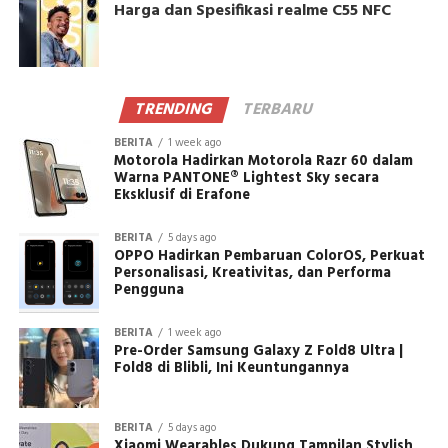
Harga dan Spesifikasi realme C55 NFC
TRENDING
TERBARU
BERITA
1 week ago
Motorola Hadirkan Motorola Razr 60 dalam
Warna PANTONE® Lightest Sky secara
Eksklusif di Erafone
BERITA
5 days ago
OPPO Hadirkan Pembaruan ColorOS, Perkuat
Personalisasi, Kreativitas, dan Performa
Pengguna
BERITA
1 week ago
Pre-Order Samsung Galaxy Z Fold8 Ultra |
Fold8 di Blibli, Ini Keuntungannya
BERITA
5 days ago
Xiaomi Wearables Dukung Tampilan Stylish