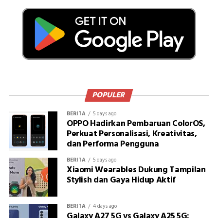
POPULER
BERITA
5 days ago
OPPO Hadirkan Pembaruan ColorOS,
Perkuat Personalisasi, Kreativitas,
dan Performa Pengguna
BERITA
5 days ago
Xiaomi Wearables Dukung Tampilan
Stylish dan Gaya Hidup Aktif
BERITA
4 days ago
Galaxy A27 5G vs Galaxy A25 5G: