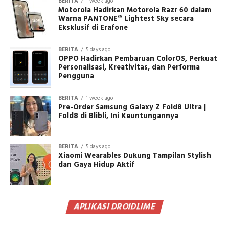
BERITA
1 week ago
Motorola Hadirkan Motorola Razr 60 dalam
Warna PANTONE® Lightest Sky secara
Eksklusif di Erafone
BERITA
5 days ago
OPPO Hadirkan Pembaruan ColorOS, Perkuat
Personalisasi, Kreativitas, dan Performa
Pengguna
BERITA
1 week ago
Pre-Order Samsung Galaxy Z Fold8 Ultra |
Fold8 di Blibli, Ini Keuntungannya
BERITA
5 days ago
Xiaomi Wearables Dukung Tampilan Stylish
dan Gaya Hidup Aktif
APLIKASI DROIDLIME