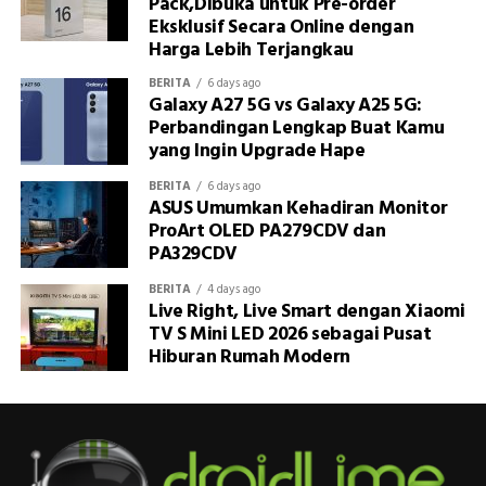
Pack,Dibuka untuk Pre-order
Eksklusif Secara Online dengan
Harga Lebih Terjangkau
BERITA
6 days ago
Galaxy A27 5G vs Galaxy A25 5G:
Perbandingan Lengkap Buat Kamu
yang Ingin Upgrade Hape
BERITA
6 days ago
ASUS Umumkan Kehadiran Monitor
ProArt OLED PA279CDV dan
PA329CDV
BERITA
4 days ago
Live Right, Live Smart dengan Xiaomi
TV S Mini LED 2026 sebagai Pusat
Hiburan Rumah Modern