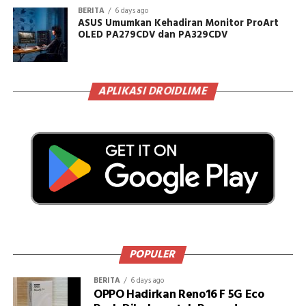
BERITA
6 days ago
ASUS Umumkan Kehadiran Monitor ProArt
OLED PA279CDV dan PA329CDV
APLIKASI DROIDLIME
POPULER
BERITA
6 days ago
OPPO Hadirkan Reno16 F 5G Eco