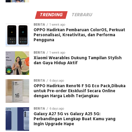
TRENDING
TERBARU
BERITA
1 week ago
OPPO Hadirkan Pembaruan ColorOS, Perkuat
Personalisasi, Kreativitas, dan Performa
Pengguna
BERITA
1 week ago
Xiaomi Wearables Dukung Tampilan Stylish
dan Gaya Hidup Aktif
BERITA
6 days ago
OPPO Hadirkan Reno16 F 5G Eco Pack,Dibuka
untuk Pre-order Eksklusif Secara Online
dengan Harga Lebih Terjangkau
BERITA
6 days ago
Galaxy A27 5G vs Galaxy A25 5G:
Perbandingan Lengkap Buat Kamu yang
Ingin Upgrade Hape