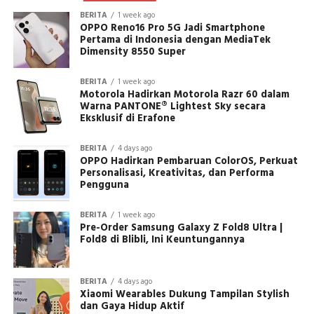
BERITA
1 week ago
OPPO Reno16 Pro 5G Jadi Smartphone
Pertama di Indonesia dengan MediaTek
Dimensity 8550 Super
BERITA
1 week ago
Motorola Hadirkan Motorola Razr 60 dalam
Warna PANTONE® Lightest Sky secara
Eksklusif di Erafone
BERITA
4 days ago
OPPO Hadirkan Pembaruan ColorOS, Perkuat
Personalisasi, Kreativitas, dan Performa
Pengguna
BERITA
1 week ago
Pre-Order Samsung Galaxy Z Fold8 Ultra |
Fold8 di Blibli, Ini Keuntungannya
BERITA
4 days ago
Xiaomi Wearables Dukung Tampilan Stylish
dan Gaya Hidup Aktif