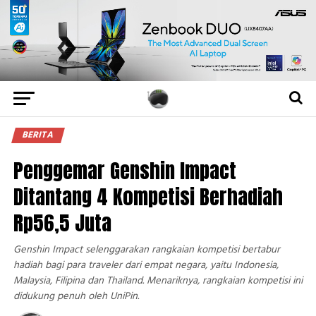
BERITA
Penggemar Genshin Impact
Ditantang 4 Kompetisi Berhadiah
Rp56,5 Juta
Genshin Impact selenggarakan rangkaian kompetisi bertabur
hadiah bagi para traveler dari empat negara, yaitu Indonesia,
Malaysia, Filipina dan Thailand. Menariknya, rangkaian kompetisi ini
didukung penuh oleh UniPin.