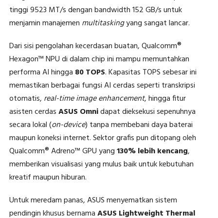
tinggi 9523 MT/s dengan bandwidth 152 GB/s untuk
menjamin manajemen
multitasking
yang sangat lancar.
Dari sisi pengolahan kecerdasan buatan, Qualcomm®
Hexagon™ NPU di dalam chip ini mampu memuntahkan
performa AI hingga
80 TOPS
. Kapasitas TOPS sebesar ini
memastikan berbagai fungsi AI cerdas seperti transkripsi
otomatis,
real-time image enhancement
, hingga fitur
asisten cerdas
ASUS Omni
dapat dieksekusi sepenuhnya
secara lokal (
on-device
) tanpa membebani daya baterai
maupun koneksi internet. Sektor grafis pun ditopang oleh
Qualcomm® Adreno™ GPU yang
130% lebih kencang
,
memberikan visualisasi yang mulus baik untuk kebutuhan
kreatif maupun hiburan.
Untuk meredam panas, ASUS menyematkan sistem
pendingin khusus bernama
ASUS Lightweight Thermal