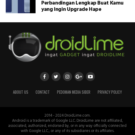
Perbandingan Lengkap Buat Kamu
yang Ingin Upgrade Hape
ABOUT US
CONTACT
PEDOMAN MEDIA SIBER
PRIVACY POLICY
2014 - 2024 DroidLime.com.
Android is a trademark of Google LLC. DroidLime are not affiliated,
associated, authorized, endorsed by, or in any way officially connected
with Google LLC., or any of its subsidiaries or its affiliates.