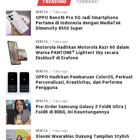
TRENDING
TERBARU
BERITA
7 days ago
OPPO Reno16 Pro 5G Jadi Smartphone
Pertama di Indonesia dengan MediaTek
Dimensity 8550 Super
BERITA
7 days ago
Motorola Hadirkan Motorola Razr 60 dalam
Warna PANTONE® Lightest Sky secara
Eksklusif di Erafone
BERITA
3 days ago
OPPO Hadirkan Pembaruan ColorOS, Perkuat
Personalisasi, Kreativitas, dan Performa
Pengguna
BERITA
7 days ago
Pre-Order Samsung Galaxy Z Fold8 Ultra |
Fold8 di Blibli, Ini Keuntungannya
BERITA
3 days ago
Xiaomi Wearables Dukung Tampilan Stylish