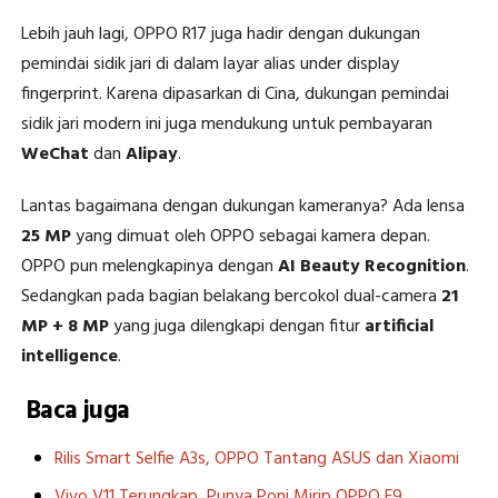
Lebih jauh lagi, OPPO R17 juga hadir dengan dukungan
pemindai sidik jari di dalam layar alias under display
fingerprint. Karena dipasarkan di Cina, dukungan pemindai
sidik jari modern ini juga mendukung untuk pembayaran
WeChat
dan
Alipay
.
Lantas bagaimana dengan dukungan kameranya? Ada lensa
25 MP
yang dimuat oleh OPPO sebagai kamera depan.
OPPO pun melengkapinya dengan
AI Beauty Recognition
.
Sedangkan pada bagian belakang bercokol dual-camera
21
MP + 8 MP
yang juga dilengkapi dengan fitur
artificial
intelligence
.
Baca juga
Rilis Smart Selfie A3s, OPPO Tantang ASUS dan Xiaomi
Vivo V11 Terungkap, Punya Poni Mirip OPPO F9