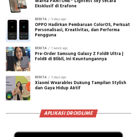
Warna PANTONE® Lightest Sky secara
Eksklusif di Erafone
BERITA
5 days ago
OPPO Hadirkan Pembaruan ColorOS, Perkuat
Personalisasi, Kreativitas, dan Performa
Pengguna
BERITA
1 week ago
Pre-Order Samsung Galaxy Z Fold8 Ultra |
Fold8 di Blibli, Ini Keuntungannya
BERITA
5 days ago
Xiaomi Wearables Dukung Tampilan Stylish
dan Gaya Hidup Aktif
APLIKASI DROIDLIME