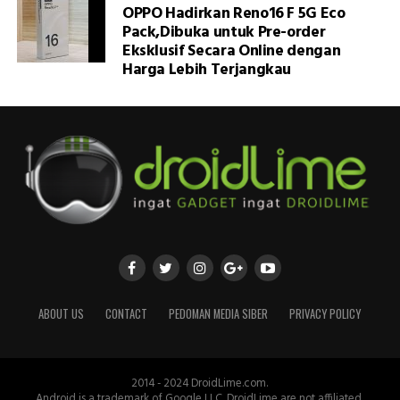
OPPO Hadirkan Reno16 F 5G Eco
Pack,Dibuka untuk Pre-order
Eksklusif Secara Online dengan
Harga Lebih Terjangkau
ABOUT US
CONTACT
PEDOMAN MEDIA SIBER
PRIVACY POLICY
2014 - 2024 DroidLime.com.
Android is a trademark of Google LLC. DroidLime are not affiliated,