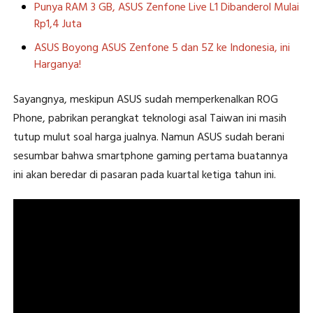
Punya RAM 3 GB, ASUS Zenfone Live L1 Dibanderol Mulai
Rp1,4 Juta
ASUS Boyong ASUS Zenfone 5 dan 5Z ke Indonesia, ini
Harganya!
Sayangnya, meskipun ASUS sudah memperkenalkan ROG
Phone, pabrikan perangkat teknologi asal Taiwan ini masih
tutup mulut soal harga jualnya. Namun ASUS sudah berani
sesumbar bahwa smartphone gaming pertama buatannya
ini akan beredar di pasaran pada kuartal ketiga tahun ini.