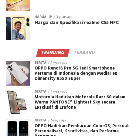
HARGA HP
3 years ago
Harga dan Spesifikasi realme C55 NFC
TRENDING
TERBARU
BERITA
1 week ago
OPPO Reno16 Pro 5G Jadi Smartphone
Pertama di Indonesia dengan MediaTek
Dimensity 8550 Super
BERITA
1 week ago
Motorola Hadirkan Motorola Razr 60 dalam
Warna PANTONE® Lightest Sky secara
Eksklusif di Erafone
BERITA
5 days ago
OPPO Hadirkan Pembaruan ColorOS, Perkuat
Personalisasi, Kreativitas, dan Performa