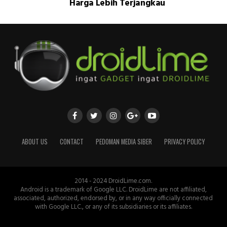
Harga Lebih Terjangkau
ABOUT US
CONTACT
PEDOMAN MEDIA SIBER
PRIVACY POLICY
2014 - 2024 DroidLime.com.
Android is a trademark of Google LLC. DroidLime are not affiliated,
associated, authorized, endorsed by, or in any way officially connected
with Google LLC., or any of its subsidiaries or its affiliates.