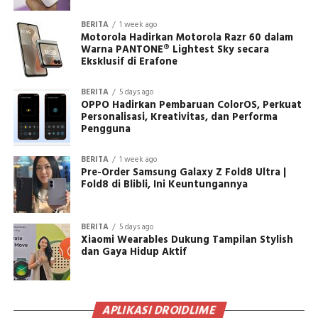
BERITA
1 week ago
Motorola Hadirkan Motorola Razr 60 dalam
Warna PANTONE® Lightest Sky secara
Eksklusif di Erafone
BERITA
5 days ago
OPPO Hadirkan Pembaruan ColorOS, Perkuat
Personalisasi, Kreativitas, dan Performa
Pengguna
BERITA
1 week ago
Pre-Order Samsung Galaxy Z Fold8 Ultra |
Fold8 di Blibli, Ini Keuntungannya
BERITA
5 days ago
Xiaomi Wearables Dukung Tampilan Stylish
dan Gaya Hidup Aktif
APLIKASI DROIDLIME