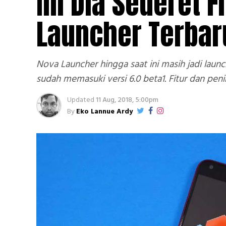
Ini Dia Sederet 
Launcher Terbar
Nova Launcher hingga saat ini masih jadi laun
sudah memasuki versi 6.0 beta1. Fitur dan pen
Updated
11 Aug, 2018, 5:00pm
By
Eko Lannue Ardy