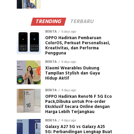
TRENDING
TERBARU
BERITA
6 days ago
OPPO Hadirkan Pembaruan
ColorOS, Perkuat Personalisasi,
Kreativitas, dan Performa
Pengguna
BERITA
6 days ago
Xiaomi Wearables Dukung
Tampilan Stylish dan Gaya
Hidup Aktif
BERITA
4 days ago
OPPO Hadirkan Reno16 F 5G Eco
Pack,Dibuka untuk Pre-order
Eksklusif Secara Online dengan
Harga Lebih Terjangkau
BERITA
4 days ago
Galaxy A27 5G vs Galaxy A25
5G: Perbandingan Lengkap Buat