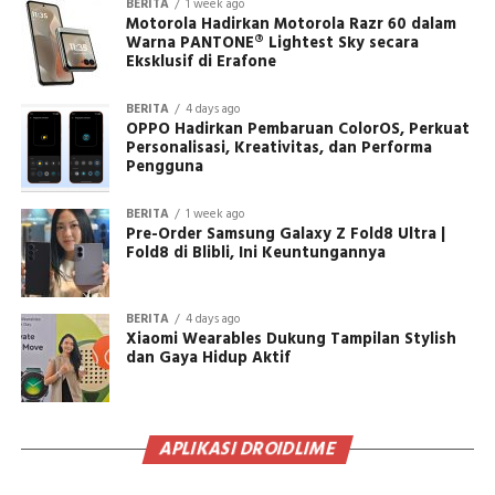
BERITA
1 week ago
Motorola Hadirkan Motorola Razr 60 dalam
Warna PANTONE® Lightest Sky secara
Eksklusif di Erafone
BERITA
4 days ago
OPPO Hadirkan Pembaruan ColorOS, Perkuat
Personalisasi, Kreativitas, dan Performa
Pengguna
BERITA
1 week ago
Pre-Order Samsung Galaxy Z Fold8 Ultra |
Fold8 di Blibli, Ini Keuntungannya
BERITA
4 days ago
Xiaomi Wearables Dukung Tampilan Stylish
dan Gaya Hidup Aktif
APLIKASI DROIDLIME