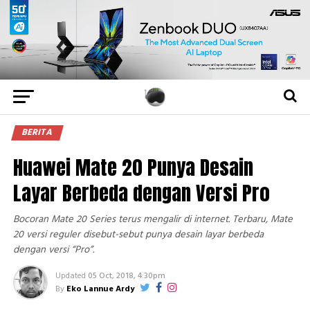
BERITA
Huawei Mate 20 Punya Desain
Layar Berbeda dengan Versi Pro
Bocoran Mate 20 Series terus mengalir di internet. Terbaru, Mate
20 versi reguler disebut-sebut punya desain layar berbeda
dengan versi “Pro”.
Updated
05 Oct, 2018, 4:30pm
By
Eko Lannue Ardy