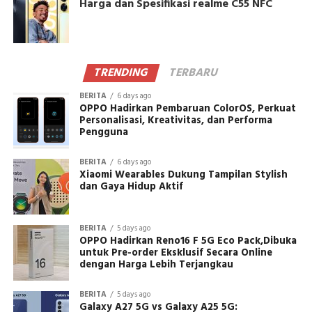
Harga dan Spesifikasi realme C55 NFC
TRENDING
TERBARU
BERITA
6 days ago
OPPO Hadirkan Pembaruan ColorOS, Perkuat
Personalisasi, Kreativitas, dan Performa
Pengguna
BERITA
6 days ago
Xiaomi Wearables Dukung Tampilan Stylish
dan Gaya Hidup Aktif
BERITA
5 days ago
OPPO Hadirkan Reno16 F 5G Eco Pack,Dibuka
untuk Pre-order Eksklusif Secara Online
dengan Harga Lebih Terjangkau
BERITA
5 days ago
Galaxy A27 5G vs Galaxy A25 5G: