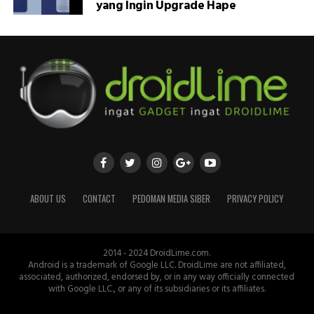
yang Ingin Upgrade Hape
ABOUT US
CONTACT
PEDOMAN MEDIA SIBER
PRIVACY POLICY
2014 - 2024 DroidLime.com.
Android is a trademark of Google LLC. DroidLime are not affiliated,
associated, authorized, endorsed by, or in any way officially connected
with Google LLC., or any of its subsidiaries or its affiliates.