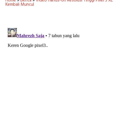
Home
»
Berita
»
Video Hands-on Resolusi Tinggi Pixel 3 XL
Kembali Muncul