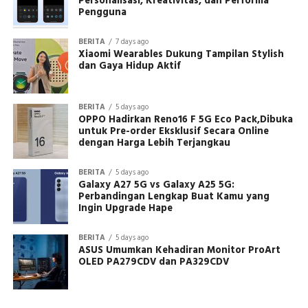
Personalisasi, Kreativitas, dan Performa
Pengguna
BERITA
7 days ago
Xiaomi Wearables Dukung Tampilan Stylish
dan Gaya Hidup Aktif
BERITA
5 days ago
OPPO Hadirkan Reno16 F 5G Eco Pack,Dibuka
untuk Pre-order Eksklusif Secara Online
dengan Harga Lebih Terjangkau
BERITA
5 days ago
Galaxy A27 5G vs Galaxy A25 5G:
Perbandingan Lengkap Buat Kamu yang
Ingin Upgrade Hape
BERITA
5 days ago
ASUS Umumkan Kehadiran Monitor ProArt
OLED PA279CDV dan PA329CDV