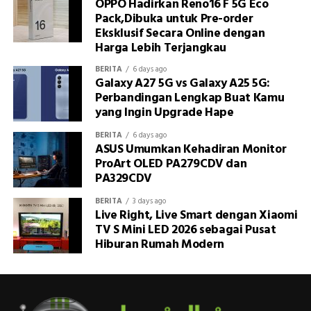
OPPO Hadirkan Reno16 F 5G Eco
Pack,Dibuka untuk Pre-order
Eksklusif Secara Online dengan
Harga Lebih Terjangkau
BERITA
6 days ago
Galaxy A27 5G vs Galaxy A25 5G:
Perbandingan Lengkap Buat Kamu
yang Ingin Upgrade Hape
BERITA
6 days ago
ASUS Umumkan Kehadiran Monitor
ProArt OLED PA279CDV dan
PA329CDV
BERITA
3 days ago
Live Right, Live Smart dengan Xiaomi
TV S Mini LED 2026 sebagai Pusat
Hiburan Rumah Modern