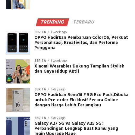
TRENDING
TERBARU
BERITA
1 week ago
OPPO Hadirkan Pembaruan ColorOS, Perkuat
Personalisasi, Kreativitas, dan Performa
Pengguna
BERITA
1 week ago
Xiaomi Wearables Dukung Tampilan Stylish
dan Gaya Hidup Aktif
BERITA
6 days ago
OPPO Hadirkan Reno16 F 5G Eco Pack,Dibuka
untuk Pre-order Eksklusif Secara Online
dengan Harga Lebih Terjangkau
BERITA
6 days ago
Galaxy A27 5G vs Galaxy A25 5G:
Perbandingan Lengkap Buat Kamu yang
Ingin Upgrade Hape