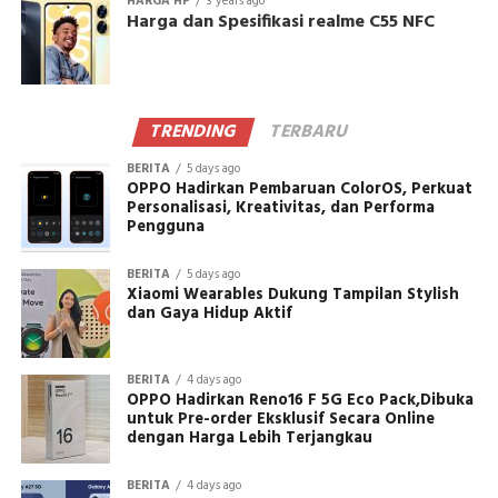
HARGA HP
3 years ago
Harga dan Spesifikasi realme C55 NFC
TRENDING
TERBARU
BERITA
5 days ago
OPPO Hadirkan Pembaruan ColorOS, Perkuat
Personalisasi, Kreativitas, dan Performa
Pengguna
BERITA
5 days ago
Xiaomi Wearables Dukung Tampilan Stylish
dan Gaya Hidup Aktif
BERITA
4 days ago
OPPO Hadirkan Reno16 F 5G Eco Pack,Dibuka
untuk Pre-order Eksklusif Secara Online
dengan Harga Lebih Terjangkau
BERITA
4 days ago