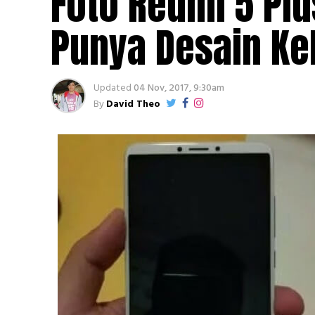
Foto Redmi 5 Plu
Punya Desain Ke
Updated
04 Nov, 2017, 9:30am
By
David Theo