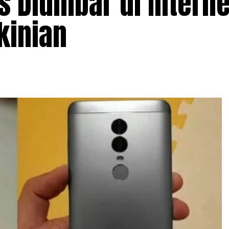
s Diumbar di Interne
kinian