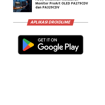
Monitor ProArt OLED PA279CDV
dan PA329CDV
APLIKASI DROIDLIME