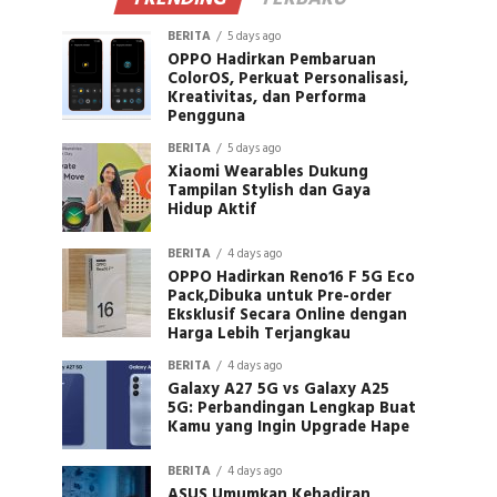
BERITA
5 days ago
OPPO Hadirkan Pembaruan
ColorOS, Perkuat Personalisasi,
Kreativitas, dan Performa
Pengguna
BERITA
5 days ago
Xiaomi Wearables Dukung
Tampilan Stylish dan Gaya
Hidup Aktif
BERITA
4 days ago
OPPO Hadirkan Reno16 F 5G Eco
Pack,Dibuka untuk Pre-order
Eksklusif Secara Online dengan
Harga Lebih Terjangkau
BERITA
4 days ago
Galaxy A27 5G vs Galaxy A25
5G: Perbandingan Lengkap Buat
Kamu yang Ingin Upgrade Hape
BERITA
4 days ago
ASUS Umumkan Kehadiran