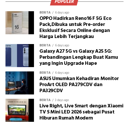
POPULER
BERITA
6 days ago
OPPO Hadirkan Reno16 F 5G Eco
Pack,Dibuka untuk Pre-order
Eksklusif Secara Online dengan
Harga Lebih Terjangkau
BERITA
6 days ago
Galaxy A27 5G vs Galaxy A25 5G:
Perbandingan Lengkap Buat Kamu
yang Ingin Upgrade Hape
BERITA
6 days ago
ASUS Umumkan Kehadiran Monitor
ProArt OLED PA279CDV dan
PA329CDV
BERITA
3 days ago
Live Right, Live Smart dengan Xiaomi
TV S Mini LED 2026 sebagai Pusat
Hiburan Rumah Modern