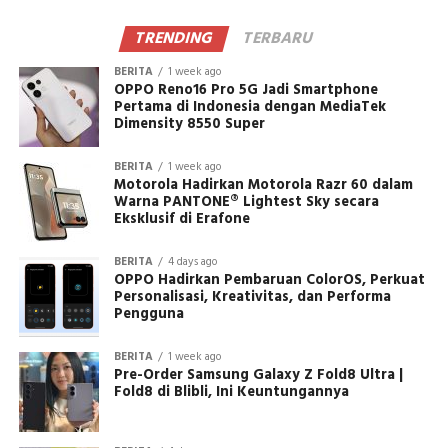
TRENDING
TERBARU
BERITA
1 week ago
OPPO Reno16 Pro 5G Jadi Smartphone
Pertama di Indonesia dengan MediaTek
Dimensity 8550 Super
BERITA
1 week ago
Motorola Hadirkan Motorola Razr 60 dalam
Warna PANTONE® Lightest Sky secara
Eksklusif di Erafone
BERITA
4 days ago
OPPO Hadirkan Pembaruan ColorOS, Perkuat
Personalisasi, Kreativitas, dan Performa
Pengguna
BERITA
1 week ago
Pre-Order Samsung Galaxy Z Fold8 Ultra |
Fold8 di Blibli, Ini Keuntungannya