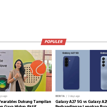
POPULER
ays ago
BERITA
3 days ago
earables Dukung Tampilan
Galaxy A27 5G vs Galaxy A2
an Gaya Hidup Aktif
Perbandingan Lengkap Bu