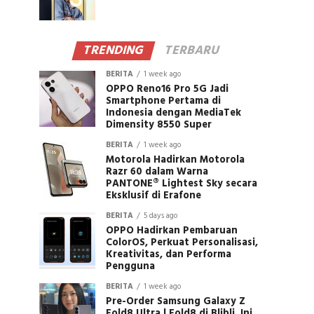
TRENDING
TERBARU
BERITA
1 week ago
OPPO Reno16 Pro 5G Jadi
Smartphone Pertama di
Indonesia dengan MediaTek
Dimensity 8550 Super
BERITA
1 week ago
Motorola Hadirkan Motorola
Razr 60 dalam Warna
PANTONE® Lightest Sky secara
Eksklusif di Erafone
BERITA
5 days ago
OPPO Hadirkan Pembaruan
ColorOS, Perkuat Personalisasi,
Kreativitas, dan Performa
Pengguna
BERITA
1 week ago
Pre-Order Samsung Galaxy Z
Fold8 Ultra | Fold8 di Blibli, Ini