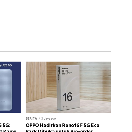
BERITA
3 days ago
5 5G:
OPPO Hadirkan Reno16 F 5G Eco
at Kamu
Pack,Dibuka untuk Pre-order