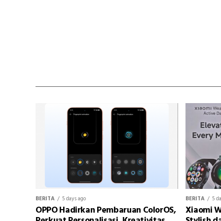
BERITA
5 days ago
BERITA
5 d
OPPO Hadirkan Pembaruan ColorOS,
Xiaomi W
Perkuat Personalisasi, Kreativitas,
Stylish d