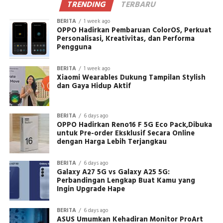
TRENDING
TERBARU
BERITA
1 week ago
OPPO Hadirkan Pembaruan ColorOS, Perkuat
Personalisasi, Kreativitas, dan Performa
Pengguna
BERITA
1 week ago
Xiaomi Wearables Dukung Tampilan Stylish
dan Gaya Hidup Aktif
BERITA
6 days ago
OPPO Hadirkan Reno16 F 5G Eco Pack,Dibuka
untuk Pre-order Eksklusif Secara Online
dengan Harga Lebih Terjangkau
BERITA
6 days ago
Galaxy A27 5G vs Galaxy A25 5G:
Perbandingan Lengkap Buat Kamu yang
Ingin Upgrade Hape
BERITA
6 days ago
ASUS Umumkan Kehadiran Monitor ProArt