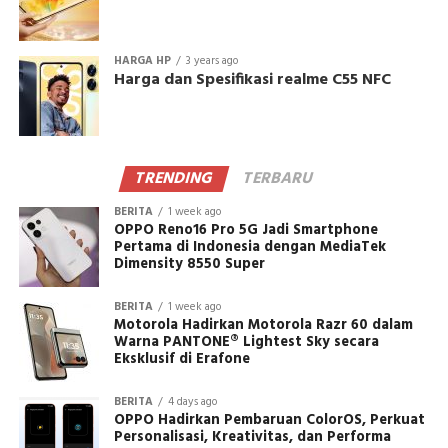
HARGA HP
3 years ago
Harga dan Spesifikasi realme C55 NFC
TRENDING
TERBARU
BERITA
1 week ago
OPPO Reno16 Pro 5G Jadi Smartphone
Pertama di Indonesia dengan MediaTek
Dimensity 8550 Super
BERITA
1 week ago
Motorola Hadirkan Motorola Razr 60 dalam
Warna PANTONE® Lightest Sky secara
Eksklusif di Erafone
BERITA
4 days ago
OPPO Hadirkan Pembaruan ColorOS, Perkuat
Personalisasi, Kreativitas, dan Performa