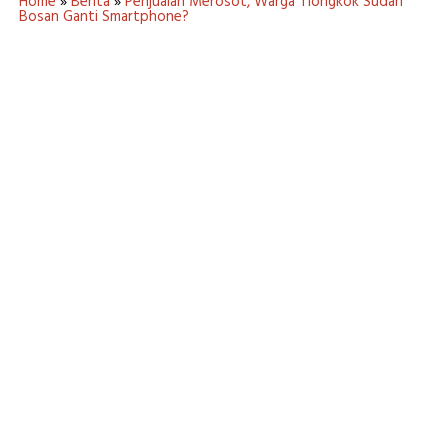
Home
»
Berita
»
Penjualan Merosot, Warga Tiongkok Sudah
Bosan Ganti Smartphone?