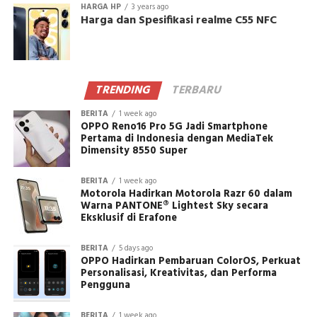
HARGA HP
3 years ago
Harga dan Spesifikasi realme C55 NFC
TRENDING
TERBARU
BERITA
1 week ago
OPPO Reno16 Pro 5G Jadi Smartphone
Pertama di Indonesia dengan MediaTek
Dimensity 8550 Super
BERITA
1 week ago
Motorola Hadirkan Motorola Razr 60 dalam
Warna PANTONE® Lightest Sky secara
Eksklusif di Erafone
BERITA
5 days ago
OPPO Hadirkan Pembaruan ColorOS, Perkuat
Personalisasi, Kreativitas, dan Performa
Pengguna
BERITA
1 week ago