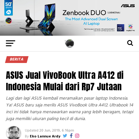
BERITA
ASUS Jual VivoBook Ultra A412 di
Indonesia Mulai dari Rp7 Jutaan
Lagi dan lagi ASUS kembali meramaikan pasar laptop Indonesia.
Ya! ASUS baru saja merilis ASUS VivoBook Ultra A412. Ultrabook 14
inci ini tidak hanya menawarkan warna yang lebih beragam, tetapi
juga memiliki ukuran paling kecil di dunia.
Updated
20 Jun, 2019, 6:16pm
By
Eko Lannue Ardy