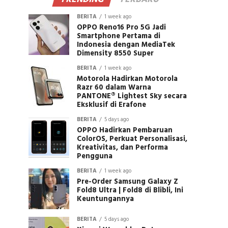
BERITA
1 week ago
OPPO Reno16 Pro 5G Jadi
Smartphone Pertama di
Indonesia dengan MediaTek
Dimensity 8550 Super
BERITA
1 week ago
Motorola Hadirkan Motorola
Razr 60 dalam Warna
PANTONE® Lightest Sky secara
Eksklusif di Erafone
BERITA
5 days ago
OPPO Hadirkan Pembaruan
ColorOS, Perkuat Personalisasi,
Kreativitas, dan Performa
Pengguna
BERITA
1 week ago
Pre-Order Samsung Galaxy Z
Fold8 Ultra | Fold8 di Blibli, Ini
Keuntungannya
BERITA
5 days ago