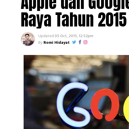
Apple dan Googl
Raya Tahun 2015
Updated
05 Oct, 2015, 12:52pm
By
Romi Hidayat