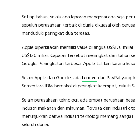
Setiap tahun, selalu ada laporan mengenai apa saja perus
sepuluh perusahaan terbaik di dunia dikuasai oleh perus
menduduki peringkat dua teratas.
Apple diperkirakan memiliki value di angka US$170 mili
US$120 miliar. Capaian tersebut meningkat dari tahun s
Google. Peningkatan terbesar Apple tak lain karena ke
Selain Apple dan Google, ada
Lenovo
dan PayPal yang ik
Sementara IBM bercokol di peringkat keempat, diikuti S
Selain perusahaan teknologi, ada empat perushaan besar
industri makanan dan minuman, Toyota dari industri otomo
menunjukkan bahwa industri teknologi memang sangat d
seluruh dunia.