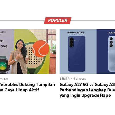
POPULER
ays ago
BERITA
4 days ago
earables Dukung Tampilan
Galaxy A27 5G vs Galaxy A2
an Gaya Hidup Aktif
Perbandingan Lengkap Bu
yang Ingin Upgrade Hape