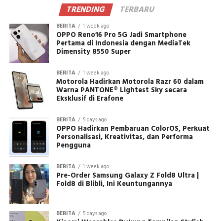
TRENDING
TERBARU
BERITA
1 week ago
OPPO Reno16 Pro 5G Jadi Smartphone
Pertama di Indonesia dengan MediaTek
Dimensity 8550 Super
BERITA
1 week ago
Motorola Hadirkan Motorola Razr 60 dalam
Warna PANTONE® Lightest Sky secara
Eksklusif di Erafone
BERITA
5 days ago
OPPO Hadirkan Pembaruan ColorOS, Perkuat
Personalisasi, Kreativitas, dan Performa
Pengguna
BERITA
1 week ago
Pre-Order Samsung Galaxy Z Fold8 Ultra |
Fold8 di Blibli, Ini Keuntungannya
BERITA
5 days ago