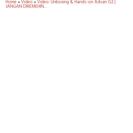
Home
»
Video
»
Video: Unboxing & Hands-on Advan G2 |
JANGAN DIREMEHIN…