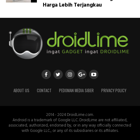
Harga Lebih Terjangkau
ABOUT US
CONTACT
PEDOMAN MEDIA SIBER
PRIVACY POLICY
2014 - 2024 DroidLime.com.
Android is a trademark of Google LLC. DroidLime are not affiliated,
associated, authorized, endorsed by, or in any way officially connected
with Google LLC., or any of its subsidiaries or its affiliates.