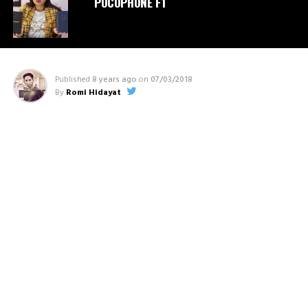
POCOPHONE F1
Published
8 years ago
on
07/03/2018
By
Romi Hidayat