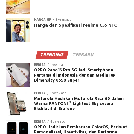
HARGA HP
3 years ago
Harga dan Spesifikasi realme C55 NFC
TRENDING
TERBARU
BERITA
1 week ago
OPPO Reno16 Pro 5G Jadi Smartphone
Pertama di Indonesia dengan MediaTek
Dimensity 8550 Super
BERITA
1 week ago
Motorola Hadirkan Motorola Razr 60 dalam
Warna PANTONE® Lightest Sky secara
Eksklusif di Erafone
BERITA
4 days ago
OPPO Hadirkan Pembaruan ColorOS, Perkuat
Personalisasi, Kreativitas, dan Performa