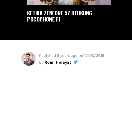
KETIKA ZENFONE 5Z DITIKUNG
POCOPHONE F1
Published
8 years ago
on
12/03/2018
By
Romi Hidayat