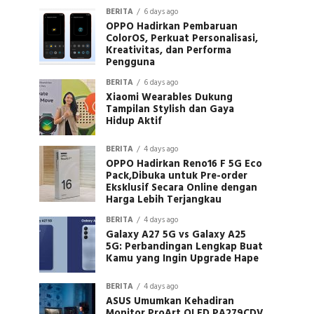
BERITA
6 days ago
OPPO Hadirkan Pembaruan
ColorOS, Perkuat Personalisasi,
Kreativitas, dan Performa
Pengguna
BERITA
6 days ago
Xiaomi Wearables Dukung
Tampilan Stylish dan Gaya
Hidup Aktif
BERITA
4 days ago
OPPO Hadirkan Reno16 F 5G Eco
Pack,Dibuka untuk Pre-order
Eksklusif Secara Online dengan
Harga Lebih Terjangkau
BERITA
4 days ago
Galaxy A27 5G vs Galaxy A25
5G: Perbandingan Lengkap Buat
Kamu yang Ingin Upgrade Hape
BERITA
4 days ago
ASUS Umumkan Kehadiran
Monitor ProArt OLED PA279CDV