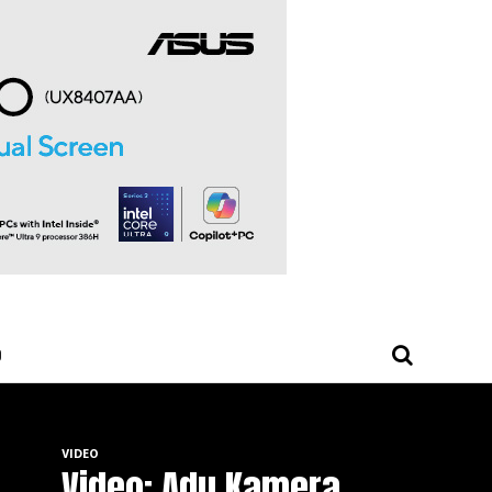
O
VIDEO
Video: Adu Kamera